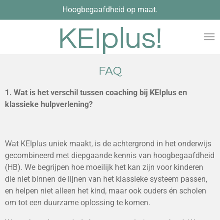
Hoogbegaafdheid op maat.
Ga
direct
KEIplus!
naar
de
hoofdinhoud
FAQ
1. Wat is het verschil tussen coaching bij KEIplus en
klassieke hulpverlening?
Wat KEIplus uniek maakt, is de achtergrond in het onderwijs
gecombineerd met diepgaande kennis van hoogbegaafdheid
(HB). We begrijpen hoe moeilijk het kan zijn voor kinderen
die niet binnen de lijnen van het klassieke systeem passen,
en helpen niet alleen het kind, maar ook ouders én scholen
om tot een duurzame oplossing te komen.