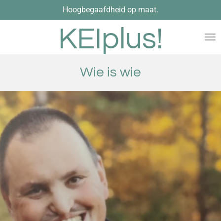
Hoogbegaafdheid op maat.
Ga
direct
KEIplus!
naar
de
hoofdinhoud
Wie is wie