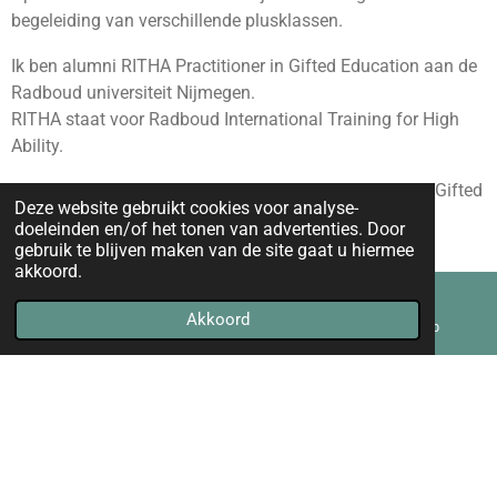
begeleiding van verschillende plusklassen.
Ik ben alumni RITHA Practitioner in Gifted Education aan de
Radboud universiteit Nijmegen.
RITHA staat voor Radboud International Training for High
Ability.
Ook ben ik ECHA gecertificeerd in advanced studies in Gifted
Deze website gebruikt cookies voor analyse-
Education (CAS) en ben ik lid van het ECHA netwerk.
doeleinden en/of het tonen van advertenties. Door
ECHA staat voor Europan Council of High Ability.
gebruik te blijven maken van de site gaat u hiermee
akkoord.
Ik ben recensent van onderbouwde materialen die gepast
zijn om te gebruiken in het werken met CSF leerlingen, zowel
Akkoord
E-mailadres
Kaart
WhatsApp
in het onderwijs-, thuis- als in de praktijksetting.
Momenteel ben ik bezig met het schrijven van een boek
waarin ik de theoretische wereld van wat hoogbegaafde
kinderen nodig hebben, combineer met de praktische wereld
van het onderwijs. Ja, er zijn mogelijkheden die zeker
onderzocht kunnen worden.