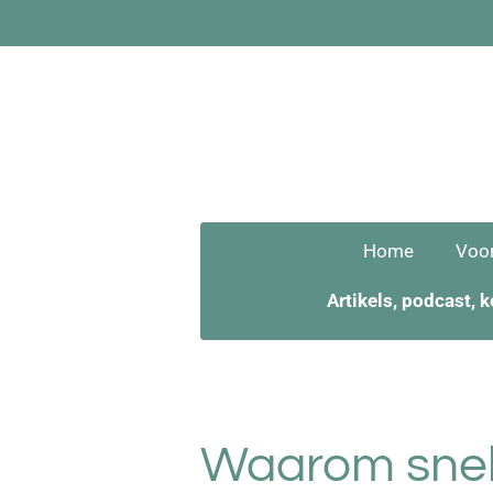
Ga
direct
naar
de
hoofdinhoud
Home
Voor
Artikels, podcast, 
Waarom snel 