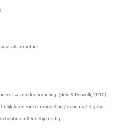
d
 maar als structuur
heerst → minder herhaling. (Reis & Renzulli, 2010)
iftelijk laten tonen: mondeling / schema / digitaal
s hebben reflectietijd nodig.