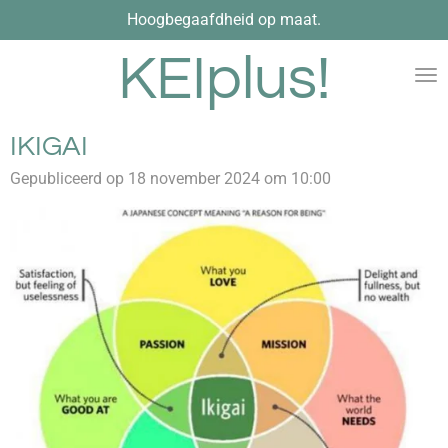
Hoogbegaafdheid op maat.
Ga
direct
KEIplus!
naar
de
hoofdinhoud
IKIGAI
Gepubliceerd op 18 november 2024 om 10:00