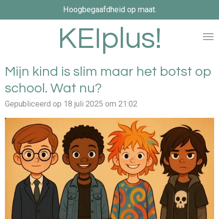
Hoogbegaafdheid op maat.
Ga
direct
KEIplus!
naar
de
hoofdinhoud
Mijn kind is slim maar het botst op
school. Wat nu?
Gepubliceerd op 18 juli 2025 om 21:02