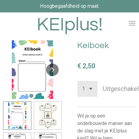
Hoogbegaafdheid op maat.
Ga
direct
KEIplus!
naar
de
hoofdinhoud
Keiboek
€ 2,50
Uitgeschakel
Wil je op een
onderbouwde manier aan
de slag met je KEIplus
kind? Wil je hem