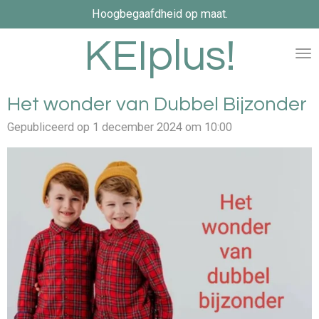
Hoogbegaafdheid op maat.
Ga
direct
KEIplus!
naar
de
hoofdinhoud
Het wonder van Dubbel Bijzonder
Gepubliceerd op 1 december 2024 om 10:00