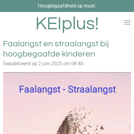
Hoogbegaafdheid op maat.
Ga
direct
KEIplus!
naar
de
hoofdinhoud
Faalangst en straalangst bij
hoogbegaafde kinderen
Gepubliceerd op 2 juni 2025 om 08:40