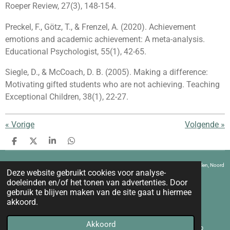
Roeper Review, 27(3), 148-154.
Preckel, F., Götz, T., & Frenzel, A. (2020). Achievement
emotions and academic achievement: A meta-analysis.
Educational Psychologist, 55(1), 42-65.
Siegle, D., & McCoach, D. B. (2005). Making a difference:
Motivating gifted students who are not achieving. Teaching
Exceptional Children, 38(1), 22-27.
«
Vorige
Volgende
»
D
D
S
D
e
e
h
e
l
e
a
l
KEIplus - Waar je met al je vragen rond hoogbegaafdheid terecht kan. Kapellen, Noord
e
l
r
e
Deze website gebruikt cookies voor analyse-
Antwerpen, Brasschaat, Ekeren, Schoten, Stabroek, Kalmthout, Voorkempen.
n
e
n
doeleinden en/of het tonen van advertenties. Door
© 2023 KEIplus
Powered by
JouwWeb
gebruik te blijven maken van de site gaat u hiermee
akkoord.
Akkoord
E-mailadres
Kaart
WhatsApp