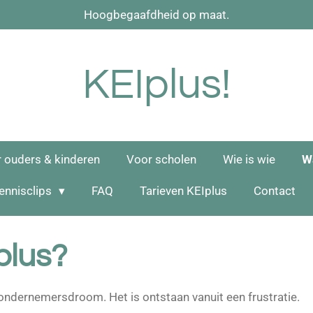
Hoogbegaafdheid op maat.
KEIplus!
 ouders & kinderen
Voor scholen
Wie is wie
W
kennisclips
FAQ
Tarieven KEIplus
Contact
lus?
 ondernemersdroom. Het is ontstaan vanuit een frustratie.