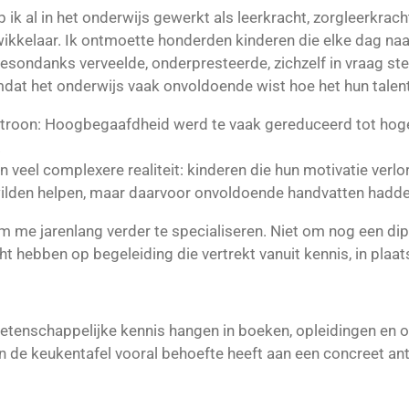
ik al in het onderwijs gewerkt als leerkracht, zorgleerkrach
ikkelaar. Ik ontmoette honderden kinderen die elke dag 
desondanks verveelde, onderpresteerde, zichzelf in vraag stel
omdat het onderwijs vaak onvoldoende wist hoe het hun tale
atroon: Hoogbegaafdheid werd te vaak gereduceerd tot hoge
.
n veel complexere realiteit: kinderen die hun motivatie verlo
wilden helpen, maar daarvoor onvoldoende handvatten hadde
om me jarenlang verder te specialiseren. Niet om nog een d
t hebben op begeleiding die vertrekt vanuit kennis, in plaa
etenschappelijke kennis hangen in boeken, opleidingen en on
aan de keukentafel vooral behoefte heeft aan een concreet a