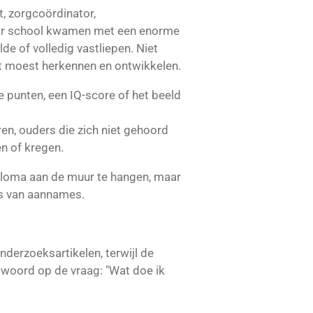
t, zorgcoördinator,
naar school kwamen met een enorme
de of volledig vastliepen. Niet
nt moest herkennen en ontwikkelen.
 punten, een IQ-score of het beeld
ren, ouders die zich niet gehoord
n of kregen.
iploma aan de muur te hangen, maar
ts van aannames.
derzoeksartikelen, terwijl de
ntwoord op de vraag:
"Wat doe ik