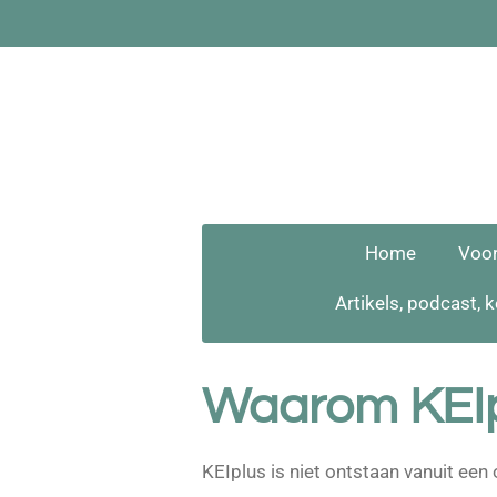
Ga
direct
naar
de
hoofdinhoud
Home
Voor
Artikels, podcast, 
Waarom KEIp
KEIplus is niet ontstaan vanuit een